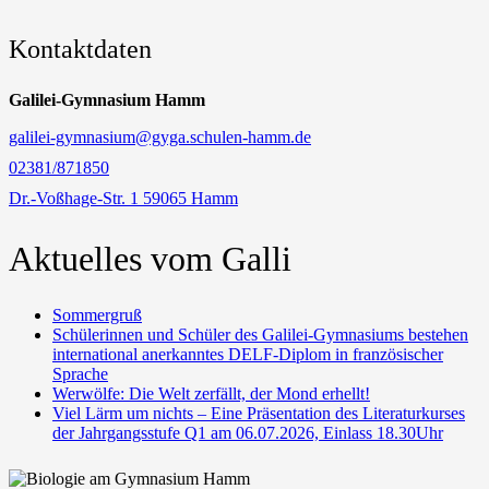
Kontaktdaten
Galilei-Gymnasium Hamm
galilei-gymnasium@gyga.schulen-hamm.de
02381/871850
Dr.-Voßhage-Str. 1 59065 Hamm
Aktuelles vom Galli
Sommergruß
Schülerinnen und Schüler des Galilei-Gymnasiums bestehen
international anerkanntes DELF-Diplom in französischer
Sprache
Werwölfe: Die Welt zerfällt, der Mond erhellt!
Viel Lärm um nichts – Eine Präsentation des Literaturkurses
der Jahrgangsstufe Q1 am 06.07.2026, Einlass 18.30Uhr