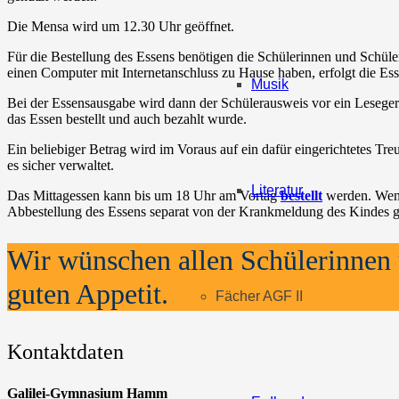
Die Mensa wird um 12.30 Uhr geöffnet.
Für die Bestellung des Essens benötigen die Schülerinnen und Schüle
einen Computer mit Internetanschluss zu Hause haben, erfolgt die Ess
Musik
Bei der Essensausgabe wird dann der Schülerausweis vor ein Leseger
das Essen bestellt und auch bezahlt wurde.
Ein beliebiger Betrag wird im Voraus auf ein dafür eingerichtetes Tr
es sicher verwaltet.
Literatur
Das Mittagessen kann bis um 18 Uhr am Vortag
bestellt
werden. Wenn
Abbestellung des Essens separat von der Krankmeldung des Kindes 
Wir wünschen allen Schülerinnen 
guten Appetit.
Fächer AGF II
Kontaktdaten
Galilei-Gymnasium Hamm