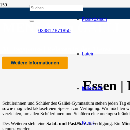
Französisch
MENSA am
GALLI
02381 / 871850
Mittagspause | Relaxen in der Mensa
Latein
Weitere Informationen
Essen |
Italienisch
Schülerinnen und Schüler des Galilei-Gymnasium stehen jeden Tag e
sowie möglichst laktosefreien Speisen zur Verfügung. Wir möchten w
verzichten, um allen Schülerinnen und Schülern eine uneingeschränk
Kunst
Des Weiteren steht eine
Salat- und Pastabar
zu Verfügung. Ein
Min
genutzt werden.