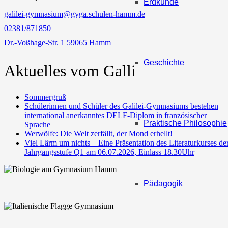
Erdkunde
galilei-gymnasium@gyga.schulen-hamm.de
02381/871850
Dr.-Voßhage-Str. 1 59065 Hamm
Geschichte
Aktuelles vom Galli
Sommergruß
Schülerinnen und Schüler des Galilei-Gymnasiums bestehen
international anerkanntes DELF-Diplom in französischer
Praktische Philosophie
Sprache
Werwölfe: Die Welt zerfällt, der Mond erhellt!
Viel Lärm um nichts – Eine Präsentation des Literaturkurses de
Jahrgangsstufe Q1 am 06.07.2026, Einlass 18.30Uhr
Pädagogik