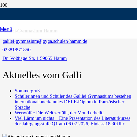
Kontaktdaten
Menü
Galilei-Gymnasium Hamm
galilei-gymnasium@gyga.schulen-hamm.de
02381/871850
Dr.-Voßhage-Str. 1 59065 Hamm
Aktuelles vom Galli
Sommergruß
Schülerinnen und Schüler des Galilei-Gymnasiums bestehen
international anerkanntes DELF-Diplom in französischer
Sprache
Werwölfe: Die Welt zerfällt, der Mond erhellt!
Viel Lärm um nichts – Eine Präsentation des Literaturkurses
der Jahrgangsstufe Q1 am 06.07.2026, Einlass 18.30Uhr