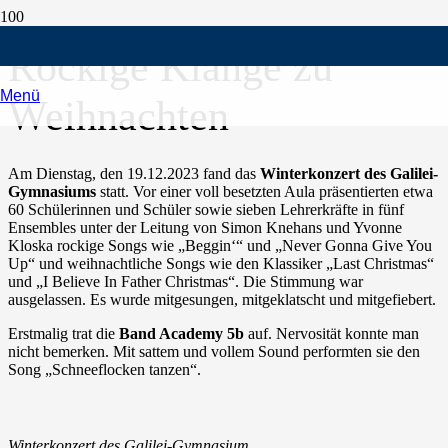
Rockige Klänge zu
Menü
Weihnachten
Am Dienstag, den 19.12.2023 fand das
Winterkonzert des Galilei-
Gymnasiums
statt. Vor einer voll besetzten Aula präsentierten etwa
60 Schülerinnen und Schüler sowie sieben Lehrerkräfte in fünf
Ensembles unter der Leitung von Simon Knehans und Yvonne
Kloska rockige Songs wie „Beggin‘“ und „Never Gonna Give You
Up“ und weihnachtliche Songs wie den Klassiker „Last Christmas“
und „I Believe In Father Christmas“. Die Stimmung war
ausgelassen. Es wurde mitgesungen, mitgeklatscht und mitgefiebert.
Erstmalig trat die
Band Academy 5b
auf. Nervosität konnte man
nicht bemerken. Mit sattem und vollem Sound performten sie den
Song „Schneeflocken tanzen“.
Winterkonzert des Galilei-Gymnasium