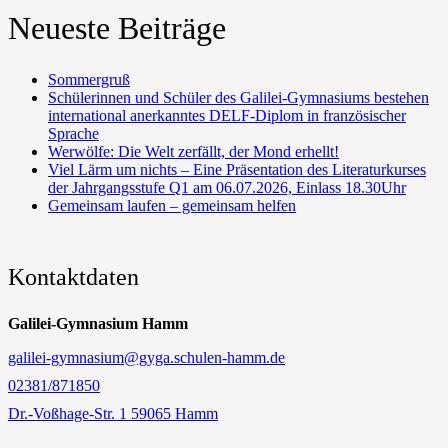
Neueste Beiträge
Sommergruß
Schülerinnen und Schüler des Galilei-Gymnasiums bestehen
international anerkanntes DELF-Diplom in französischer
Sprache
Werwölfe: Die Welt zerfällt, der Mond erhellt!
Viel Lärm um nichts – Eine Präsentation des Literaturkurses
der Jahrgangsstufe Q1 am 06.07.2026, Einlass 18.30Uhr
Gemeinsam laufen – gemeinsam helfen
Kontaktdaten
Galilei-Gymnasium Hamm
galilei-gymnasium@gyga.schulen-hamm.de
02381/871850
Dr.-Voßhage-Str. 1 59065 Hamm