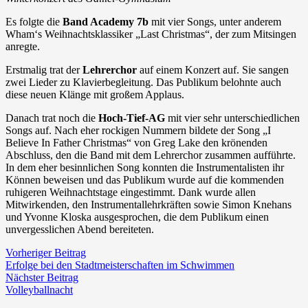
Es folgte die
Band Academy 7b
mit vier Songs, unter anderem
Wham‘s Weihnachtsklassiker „Last Christmas“, der zum Mitsingen
anregte.
Erstmalig trat der
Lehrerchor
auf einem Konzert auf. Sie sangen
zwei Lieder zu Klavierbegleitung. Das Publikum belohnte auch
diese neuen Klänge mit großem Applaus.
Danach trat noch die
Hoch-Tief-AG
mit vier sehr unterschiedlichen
Songs auf. Nach eher rockigen Nummern bildete der Song „I
Believe In Father Christmas“ von Greg Lake den krönenden
Abschluss, den die Band mit dem Lehrerchor zusammen aufführte.
In dem eher besinnlichen Song konnten die Instrumentalisten ihr
Können beweisen und das Publikum wurde auf die kommenden
ruhigeren Weihnachtstage eingestimmt. Dank wurde allen
Mitwirkenden, den Instrumentallehrkräften sowie Simon Knehans
und Yvonne Kloska ausgesprochen, die dem Publikum einen
unvergesslichen Abend bereiteten.
Vorheriger Beitrag
Erfolge bei den Stadtmeisterschaften im Schwimmen
Nächster Beitrag
Volleyballnacht