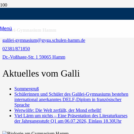
Kontaktdaten
Menü
Galilei-Gymnasium Hamm
galilei-gymnasium@gyga.schulen-hamm.de
02381/871850
Dr.-Voßhage-Str. 1 59065 Hamm
Aktuelles vom Galli
Sommergruß
Schülerinnen und Schüler des Galilei-Gymnasiums bestehen
international anerkanntes DELF-Diplom in französischer
Sprache
Werwölfe: Die Welt zerfällt, der Mond erhellt!
Viel Lärm um nichts – Eine Präsentation des Literaturkurses
der Jahrgangsstufe Q1 am 06.07.2026, Einlass 18.30Uhr